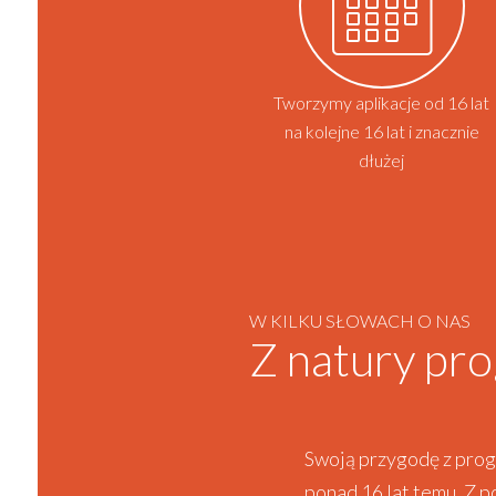
Tworzymy aplikacje od 16 lat
na kolejne 16 lat i znacznie
dłużej
W KILKU SŁOWACH O NAS
Z natury pro
Swoją przygodę z pro
ponad 16 lat temu. Z 