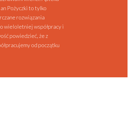
an Pożyczki to tylko
arczane rozwiązania
o wieloletniej współpracy i
ość powiedzieć, że z
półpracujemy od początku