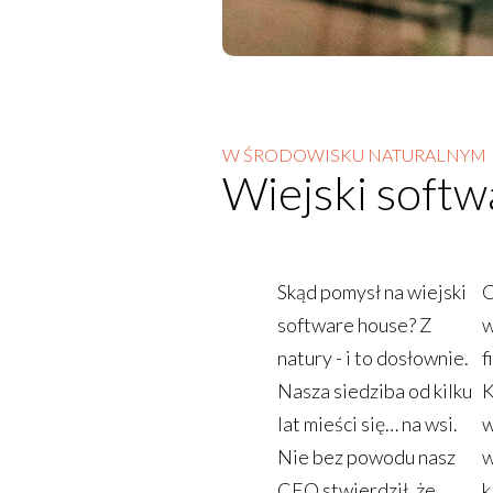
W ŚRODOWISKU NATURALNYM
Wiejski softw
Skąd pomysł na wiejski
C
software house? Z
w
natury - i to dosłownie.
f
Nasza siedziba od kilku
K
lat mieści się… na wsi.
w
Nie bez powodu nasz
w
CEO stwierdził, że
k