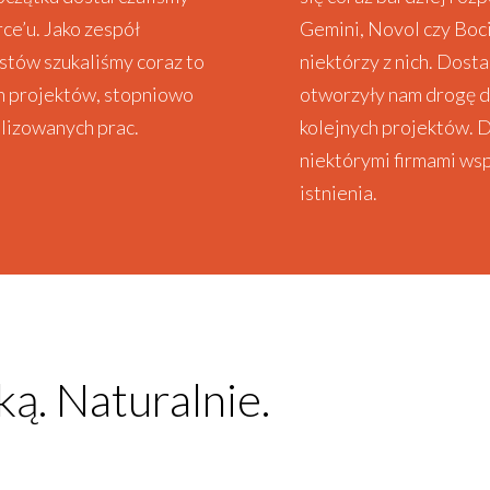
ce’u. Jako zespół
Gemini, Novol czy Boci
tów szukaliśmy coraz to
niektórzy z nich. Dost
h projektów, stopniowo
otworzyły nam drogę d
alizowanych prac.
kolejnych projektów. D
niektórymi firmami ws
istnienia.
ką. Naturalnie.