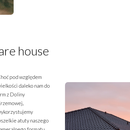
are house
hoć pod względem
ielkości daleko nam do
irm z Doliny
rzemowej,
ykorzystujemy
szelkie atuty naszego
ameralnego formatu.