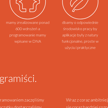
mamy zrealizowane ponad
dbamy o odpowiednie
600 wdrożeń a
środowisko pracy by
programowanie mamy
aplikacje były z natury
wpisane w DNA
funkcjonalne, proste w
użyciu i praktyczne
gramiści.
gramowaniem zaczęliśmy
Wraz z coraz ambitniej
początku dostarczaliśmy
się coraz bardziej roz