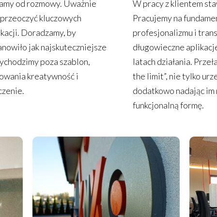
namy od rozmowy. Uważnie
W pracy z klientem sta
e przeoczyć kluczowych
Pracujemy na fundament
ikacji. Doradzamy, by
profesjonalizmu i tra
nowiło jak najskuteczniejsze
długowieczne aplikacje
ychodzimy poza szablon,
latach działania. Prze
towania kreatywność i
the limit”, nie tylko ur
czenie.
dodatkowo nadając im 
funkcjonalną formę.