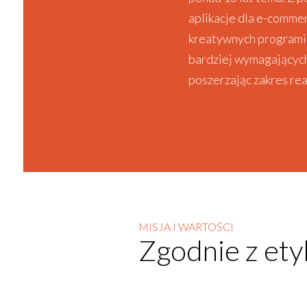
aplikacje dla e-commer
kreatywnych programis
bardziej wymagającyc
poszerzając zakres re
MISJA I WARTOŚCI
Zgodnie z ety