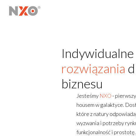
Indywidualne
rozwiązania
d
biznesu
Jesteśmy
NXO
- pierwsz
housem w galaktyce. Dos
które z natury odpowiada
wyzwania i potrzeby rynk
funkcjonalność i prostotę