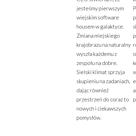
jesteśmy pierwszym
P
wiejskim software
p
housem w galaktyce.
s
Zmiana miejskiego
p
krajobrazu na naturalny
r
wyszła każdemu z
o
zespołu na dobre.
k
Sielski klimat sprzyja
w
skupieniu na zadaniach,
e
dając również
a
przestrzeń do coraz to
p
nowych i ciekawszych
pomysłów.