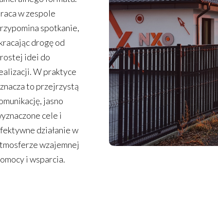
raca w zespole
rzypomina spotkanie,
kracając drogę od
rostej idei do
ealizacji. W praktyce
znacza to przejrzystą
omunikację, jasno
yznaczone cele i
fektywne działanie w
tmosferze wzajemnej
omocy i wsparcia.