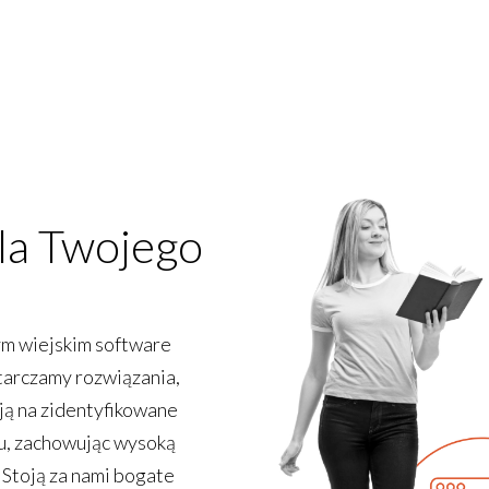
la Twojego
ym wiejskim software
tarczamy rozwiązania,
ją na zidentyfikowane
u, zachowując wysoką
. Stoją za nami bogate