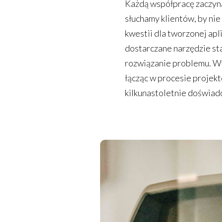
Każdą współpracę zaczy
słuchamy klientów, by ni
kwestii dla tworzonej apl
dostarczane narzędzie sta
rozwiązanie problemu. W
łącząc w procesie projek
kilkunastoletnie doświad