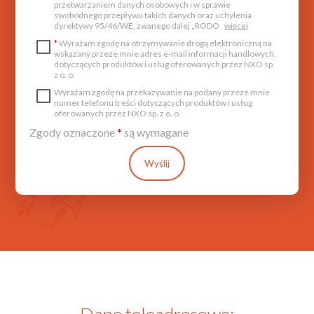
przetwarzaniem danych osobowych i w sprawie
swobodnego przepływu takich danych oraz uchylenia
dyrektywy 95/46/WE, zwanego dalej „RODO
więcej
*
Wyrażam zgodę na otrzymywanie drogą elektroniczną na
wskazany przeze mnie adres e-mail informacji handlowych,
dotyczących produktów i usług oferowanych przez NXO sp.
z o. o.
Wyrażam zgodę na przekazywanie na podany przeze mnie
numer telefonu treści dotyczących produktów i usług
oferowanych przez NXO sp. z o. o.
Zgody oznaczone
*
są wymagane
Wyślij