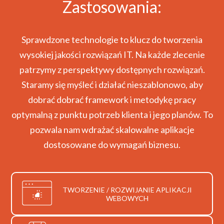
Zastosowania:
aplikacji wykorzystujących go jako system
zarządzający bazą danych.
Sprawdzone technologie to klucz do tworzenia
wysokiej jakości rozwiązań IT. Na każde zlecenie
patrzymy z perspektywy dostępnych rozwiązań.
Staramy się myśleć i działać nieszablonowo, aby
dobrać dobrać framework i metodykę pracy
optymalną z punktu potrzeb klienta i jego planów. To
pozwala nam wdrażać skalowalne aplikacje
dostosowane do wymagań biznesu.
TWORZENIE / ROZWIJANIE APLIKACJI
WEBOWYCH