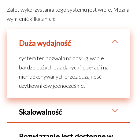
Zalet wykorzystania tego systemu jest wiele. Można
wymienić kilka z nich:
Duża wydajność
system ten pozwala na obsługiwanie
bardzo dużych baz danych i operacji na
nich dokonywanych przez dużą ilość
użytkowników jednocześnie.
Skalowalność
MySQL pozwala na łatwe
Rozwiązanie jest dostępne w
dostosowywanie w miarę rosnących