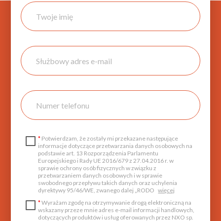
*
Potwierdzam, że zostały mi przekazane następujące
informacje dotyczące przetwarzania danych osobowych na
podstawie art. 13 Rozporządzenia Parlamentu
Europejskiego i Rady UE 2016/679 z 27.04.2016 r. w
sprawie ochrony osób fizycznych w związku z
przetwarzaniem danych osobowych i w sprawie
swobodnego przepływu takich danych oraz uchylenia
dyrektywy 95/46/WE, zwanego dalej „RODO
więcej
*
Wyrażam zgodę na otrzymywanie drogą elektroniczną na
wskazany przeze mnie adres e-mail informacji handlowych,
dotyczących produktów i usług oferowanych przez NXO sp.