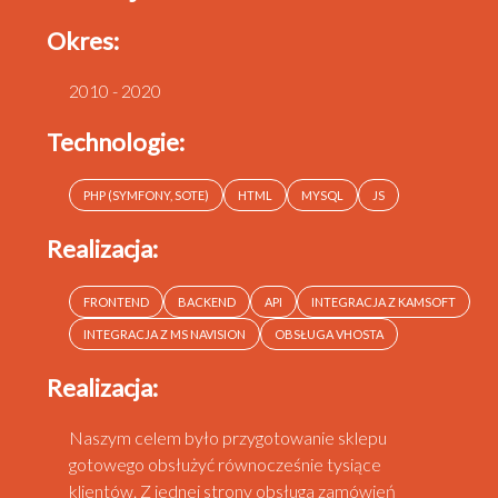
Okres:
2010 - 2020
Technologie:
PHP (SYMFONY, SOTE)
HTML
MYSQL
JS
Realizacja:
FRONTEND
BACKEND
API
INTEGRACJA Z KAMSOFT
INTEGRACJA Z MS NAVISION
OBSŁUGA VHOSTA
Realizacja:
Naszym celem było przygotowanie sklepu
gotowego obsłużyć równocześnie tysiące
klientów. Z jednej strony obsługa zamówień