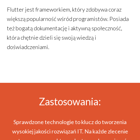
wbudowany system renderowania i
procesu wytwórczego jest bogata
Flutter jest frameworkiem, który zdobywa coraz
kompilacji kodu natywnego.
biblioteka widgetów i narzędzi do
większą popularność wśród programistów. Posiada
tworzenia interfejsu użytkownika.
też bogatą dokumentację i aktywną społeczność,
Programista nie musi robić wszystkiego
która chętnie dzieli się swoją wiedzą i
od podstaw.
doświadczeniami.
Zastosowania:
Sprawdzone technologie to klucz do tworzenia
wysokiej jakości rozwiązań IT. Na każde zlecenie