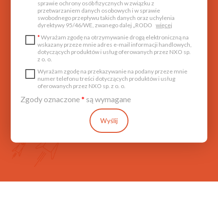
sprawie ochrony osób fizycznych w związku z
przetwarzaniem danych osobowych i w sprawie
swobodnego przepływu takich danych oraz uchylenia
dyrektywy 95/46/WE, zwanego dalej „RODO
więcej
*
Wyrażam zgodę na otrzymywanie drogą elektroniczną na
wskazany przeze mnie adres e-mail informacji handlowych,
dotyczących produktów i usług oferowanych przez NXO sp.
z o. o.
Wyrażam zgodę na przekazywanie na podany przeze mnie
numer telefonu treści dotyczących produktów i usług
oferowanych przez NXO sp. z o. o.
Zgody oznaczone
*
są wymagane
Wyślij