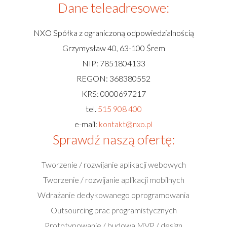
Dane teleadresowe:
NXO Spółka z ograniczoną odpowiedzialnością
Grzymysław 40, 63-100 Śrem
NIP: 7851804133
REGON: 368380552
KRS: 0000697217
tel.
515 908 400
e-mail:
kontakt@nxo.pl
Sprawdź naszą ofertę:
Tworzenie / rozwijanie aplikacji webowych
Tworzenie / rozwijanie aplikacji mobilnych
Wdrażanie dedykowanego oprogramowania
Outsourcing prac programistycznych
Prototypowanie / budowa MVP / design