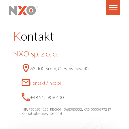
K
ontakt
NXO sp. z o. o.
63-100 Śrem, Grzymysław 40
kontakt@nxo.pl
+48 515 908 400
NIP: 7851804133; REGON: 368380552; KRS: 0000697217
Kapitał zakładowy 10 000zł