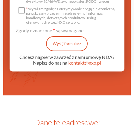
dyrektywy 95/46/WE, zwanego dalej „RODO
więcej
*
Wyrażam zgodę na otrzymywanie drogą elektroniczną
na wskazany przeze mnie adres e-mail informacji
handlowych, dotyczących produktów i usług
oferowanych przez NXO sp. z o. o.
Zgody oznaczone
*
są wymagane
Wyślij formularz
Chcesz najpierw zawrzeć z nami umowę NDA?
Napisz do nas na
kontakt@nxo.pl
Dane teleadresowe: