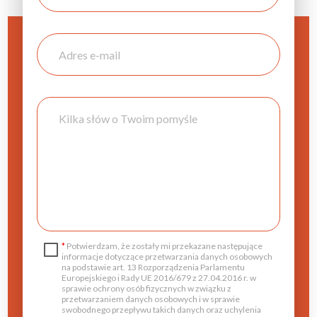
Leaflet
|
©
OpenStreetMap
contr
*
Potwierdzam, że zostały mi przekazane następujące
informacje dotyczące przetwarzania danych osobowych
na podstawie art. 13 Rozporządzenia Parlamentu
Europejskiego i Rady UE 2016/679 z 27.04.2016 r. w
sprawie ochrony osób fizycznych w związku z
przetwarzaniem danych osobowych i w sprawie
swobodnego przepływu takich danych oraz uchylenia